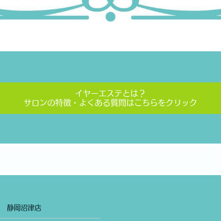
イヤーエステとは？
サロンの特徴・よくある質問はこちらをクリック
 静岡沼津店