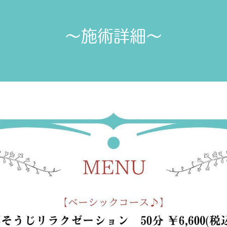
〜施術詳細〜