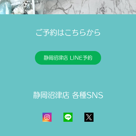
ご予約はこちらから
静岡沼津店 LINE予約
静岡沼津店 各種SNS