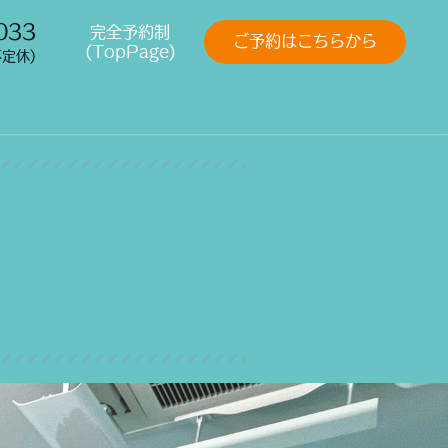
西宮店
なかもず店
新潟/長岡店
梅田店
033
完全予約制
ご予約はこちらから
(TopPage)
新潟駅前店
滋賀東近江店
新宿御苑前店
不定休)
戸元町店
メニュー
フランチャイズ加盟募集
】