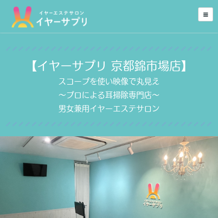
【イヤーサプリ 京都錦市場店】
スコープを使い映像で丸見え
～プロによる耳掃除専門店～
男女兼用イヤーエステサロン